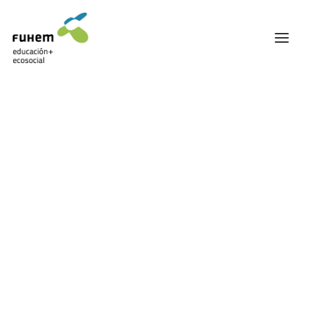
FUHEM
ÁREA EDUCATIVA
ÁREA ECOSOCIAL
Mostrando el único resultado
60 ANIVERSARIO
PATRONATO Y EQUIPO DIRECTIVO
TRANSPARENCIA Y BUENAS PRÁCTICAS
TRAYECTORIA
PREMIOS Y RECONOCIMIENTOS
TRABAJAMOS EN RED
TRABAJA EN FUHEM
COMUNIDAD FUHEM