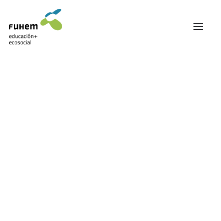
FUHEM
ÁREA EDUCATIVA
ÁREA ECOSOCIAL
Mostrando el único resultado
60 ANIVERSARIO
PATRONATO Y EQUIPO DIRECTIVO
TRANSPARENCIA Y BUENAS PRÁCTICAS
TRAYECTORIA
PREMIOS Y RECONOCIMIENTOS
TRABAJAMOS EN RED
TRABAJA EN FUHEM
COMUNIDAD FUHEM