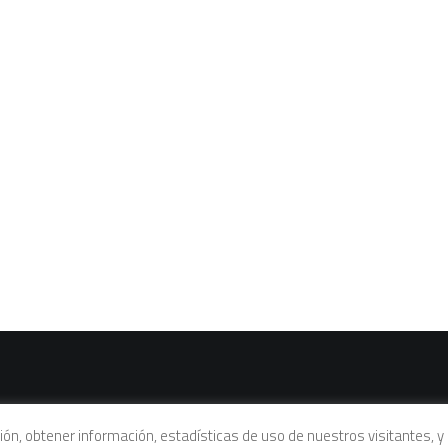
vacidad
|
Política de cookies
|
Condiciones legales de venta
ación, obtener información, estadísticas de uso de nuestros visitantes,