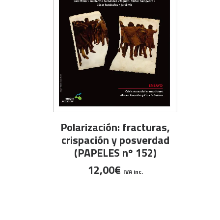
AÑADIR AL CARRITO
Polarización: fracturas,
crispación y posverdad
(PAPELES nº 152)
12,00
€
IVA inc.