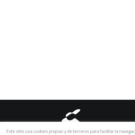
Aviso legal
|
Política de pri
Este sitio usa cookies propias y de terceros para facilitar la naveg