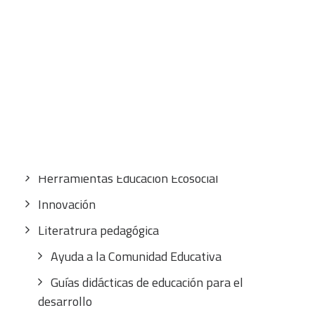
situaciones de aprendizaje
CART
El Cuento Solidario
Tu carrito está vacío.
El Debate Educativo
Eventos
Formación FUHEM
Guías didácticas
Herramientas Educación Ecosocial
Innovación
Literatrura pedagógica
Ayuda a la Comunidad Educativa
Guías didácticas de educación para el
desarrollo