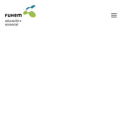
FUHEM
ÁREA EDUCATIVA
ÁREA ECOSOCIAL
Mostrando el único resultado
60 ANIVERSARIO
PATRONATO Y EQUIPO DIRECTIVO
TRANSPARENCIA Y BUENAS PRÁCTICAS
TRAYECTORIA
PREMIOS Y RECONOCIMIENTOS
TRABAJAMOS EN RED
TRABAJA EN FUHEM
COMUNIDAD FUHEM