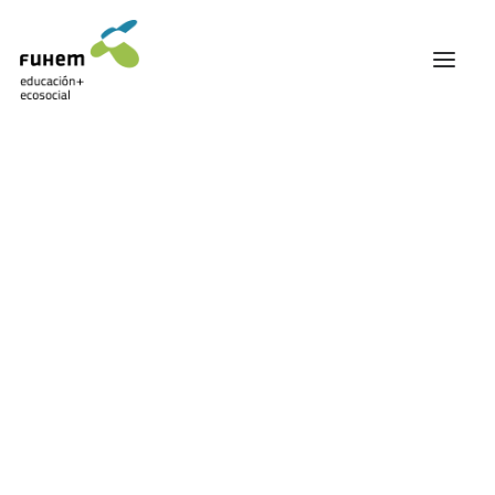
FUHEM
ÁREA EDUCATIVA
ÁREA ECOSOCIAL
Mostrando el único resultado
60 ANIVERSARIO
PATRONATO Y EQUIPO DIRECTIVO
TRANSPARENCIA Y BUENAS PRÁCTICAS
TRAYECTORIA
PREMIOS Y RECONOCIMIENTOS
TRABAJAMOS EN RED
TRABAJA EN FUHEM
COMUNIDAD FUHEM