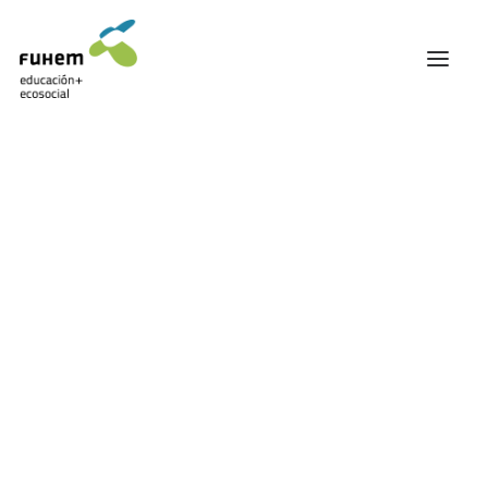
FUHEM
ÁREA EDUCATIVA
ÁREA ECOSOCIAL
60 ANIVERSARIO
PATRONATO Y EQUIPO DIRECTIVO
TRANSPARENCIA Y BUENAS PRÁCTICAS
TRAYECTORIA
PREMIOS Y RECONOCIMIENTOS
TRABAJAMOS EN RED
TRABAJA EN FUHEM
COMUNIDAD FUHEM