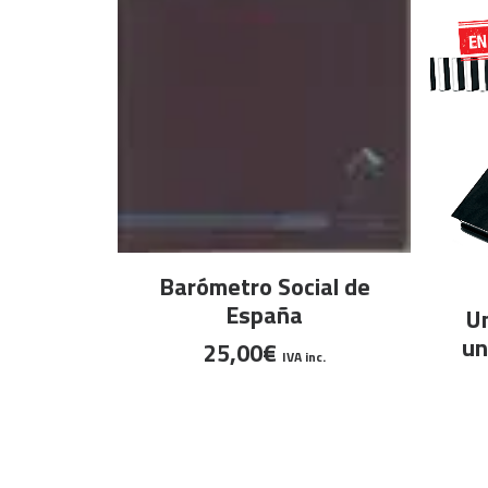
LEER MÁS
Barómetro Social de
España
Un
un
25,00
€
IVA inc.