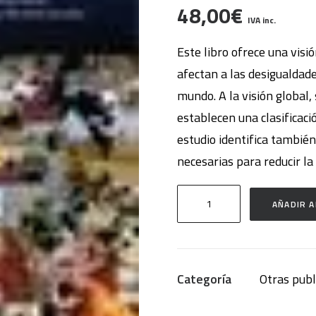
48,00
€
IVA inc.
Este libro ofrece una visi
afectan a las desigualdade
mundo. A la visión global
establecen una clasificaci
estudio identifica también 
necesarias para reducir la
Empleo,
AÑADIR A
trabajo
y
desigualdades
Categoría
Otras publ
en
salud: