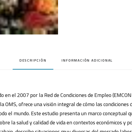
una
visión
global
cantidad
DESCRIPCIÓN
INFORMACIÓN ADICIONAL
zado en el 2007 por la Red de Condiciones de Empleo (EMCON
la OMS, ofrece una visión integral de cómo las condiciones 
todo el mundo. Este estudio presenta un marco conceptual q
obre la salud y calidad de vida en contextos económicos y po
rabajo, describe situaciones muy diversas del mercado labor