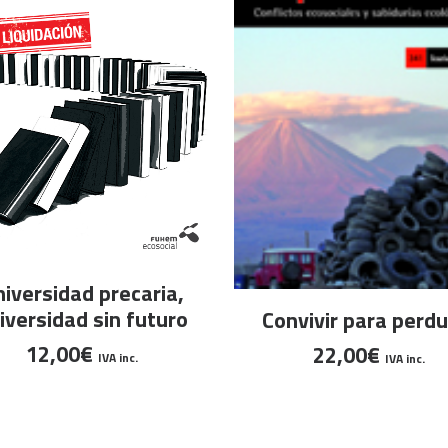
AÑADIR AL CARRITO
iversidad precaria,
AÑADIR AL CARRITO
iversidad sin futuro
Convivir para perdu
12,00
€
22,00
€
IVA inc.
IVA inc.