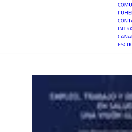
COMU
FUH
CONT
INTR
CANA
ESCU