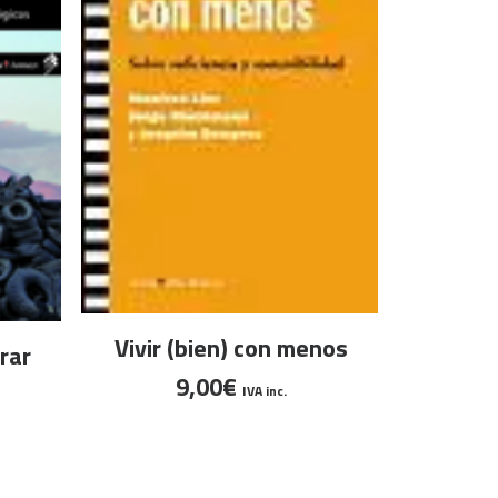
AÑA
Ciudade
Avances
AÑADIR AL CARRITO
de
Vivir (bien) con menos
rar
munici
9,00
€
IVA inc.
transic