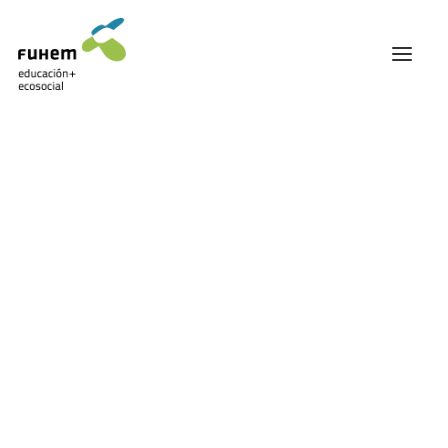
FUHEM
ÁREA EDUCATIVA
ÁREA ECOSOCIAL
60 ANIVERSARIO
PATRONATO Y EQUIPO DIRECTIVO
TRANSPARENCIA Y BUENAS PRÁCTICAS
TRAYECTORIA
PREMIOS Y RECONOCIMIENTOS
TRABAJAMOS EN RED
TRABAJA EN FUHEM
COMUNIDAD FUHEM