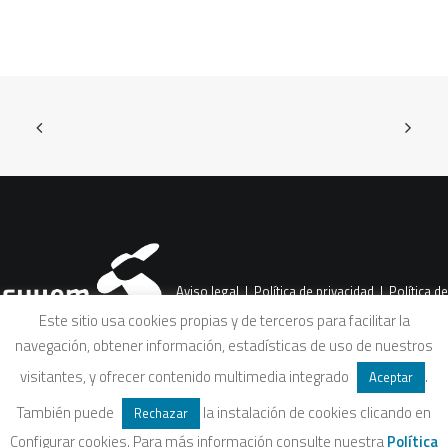
Aviso legal
|
Política de privacidad
|
Política de
Este sitio usa cookies propias y de terceros para facilitar la
navegación, obtener información, estadísticas de uso de nuestros
cookies
|
Condiciones legales de venta
visitantes, y ofrecer contenido multimedia integrado
.
Aceptar
También puede
la instalación de cookies clicando en
Rechazar
Configurar cookies. Para más información consulte nuestra
Política