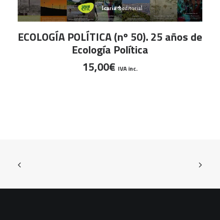
AÑADIR AL CARRITO
ECOLOGÍA POLÍTICA (nº 50). 25 años de
Ecología Política
15,00
€
IVA inc.