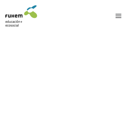
FUHEM
ÁREA EDUCATIVA
ÁREA ECOSOCIAL
60 ANIVERSARIO
PATRONATO Y EQUIPO DIRECTIVO
TRANSPARENCIA Y BUENAS PRÁCTICAS
TRAYECTORIA
PREMIOS Y RECONOCIMIENTOS
TRABAJAMOS EN RED
TRABAJA EN FUHEM
COMUNIDAD FUHEM