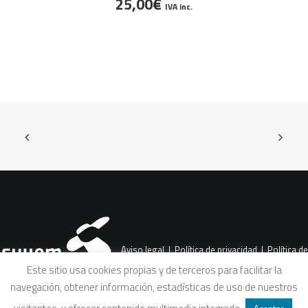
25,00
€
IVA inc.
Aviso legal
|
Política de privacidad
|
Política de
Este sitio usa cookies propias y de terceros para facilitar la
navegación, obtener información, estadísticas de uso de nuestros
cookies
|
Condiciones legales de venta