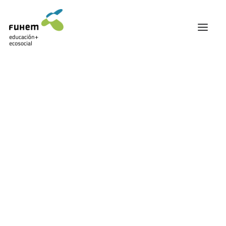
FUHEM
ÁREA EDUCATIVA
ÁREA ECOSOCIAL
60 ANIVERSARIO
PATRONATO Y EQUIPO DIRECTIVO
TRANSPARENCIA Y BUENAS PRÁCTICAS
TRAYECTORIA
PREMIOS Y RECONOCIMIENTOS
TRABAJAMOS EN RED
TRABAJA EN FUHEM
COMUNIDAD FUHEM