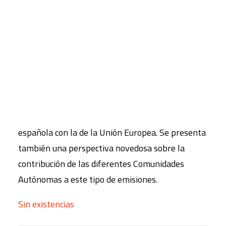
calentamiento global
16,00
€
CART
IVA inc.
Tu carrito está vacío.
Este libro analiza con detalle la historia de las
emisiones de gases de efecto invernadero en
España desde 1990 hasta la actualidad, poniendo
de manifiesto el papel de las diferentes
actividades y gases y comparando la evolución
española con la de la Unión Europea. Se presenta
también una perspectiva novedosa sobre la
contribución de las diferentes Comunidades
Autónomas a este tipo de emisiones.
Sin existencias