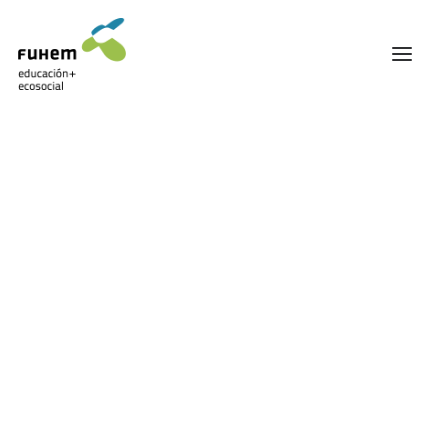
FUHEM
ÁREA EDUCATIVA
ÁREA ECOSOCIAL
60 ANIVERSARIO
PATRONATO Y EQUIPO DIRECTIVO
TRANSPARENCIA Y BUENAS PRÁCTICAS
TRAYECTORIA
PREMIOS Y RECONOCIMIENTOS
TRABAJAMOS EN RED
TRABAJA EN FUHEM
COMUNIDAD FUHEM