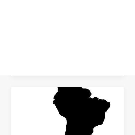
crisis: transformaciones
socioecológicas y energías
CART
comunitarias
Tu carrito está vacío.
En toda América Latina, muchas
comunidades están construyendo
alternativas energéticas que allanan el
camino para una…