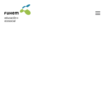
FUHEM
ÁREA EDUCATIVA
ÁREA ECOSOCIAL
60 ANIVERSARIO
PATRONATO Y EQUIPO DIRECTIVO
América Latina
TRANSPARENCIA Y BUENAS PRÁCTICAS
TRAYECTORIA
PREMIOS Y RECONOCIMIENTOS
TRABAJAMOS EN RED
TRABAJA EN FUHEM
COMUNIDAD FUHEM