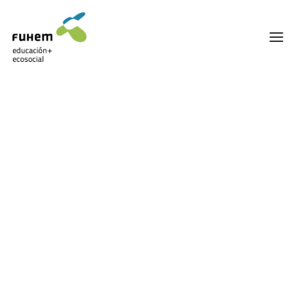
FUHEM
ÁREA EDUCATIVA
ÁREA ECOSOCIAL
60 ANIVERSARIO
PATRONATO Y EQUIPO DIRECTIVO
Descarbonizar
TRANSPARENCIA Y BUENAS PRÁCTICAS
TRAYECTORIA
PREMIOS Y RECONOCIMIENTOS
TRABAJAMOS EN RED
TRABAJA EN FUHEM
COMUNIDAD FUHEM