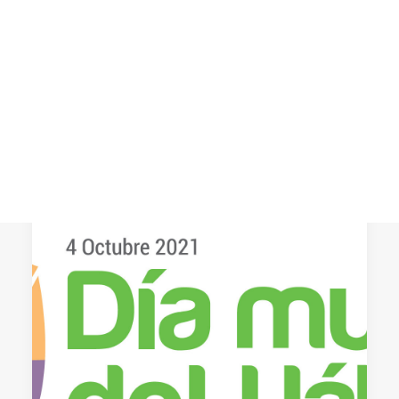
Cómo el colonialismo y la colonialidad
siguen presentes en la actual etapa de
CART
Tu carrito está vacío.
capitalismo verde. que se manifiesta
hoy,…