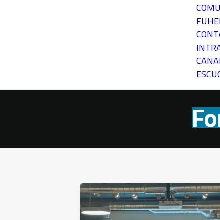
COMU
FUH
CONT
INTR
CANA
ESCU
Fo