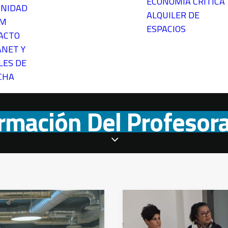
ECONOMÍA CRÍTICA
NIDAD
ALQUILER DE
EM
ESPACIOS
ACTO
ANET Y
LES DE
CHA
rmación Del Profesor