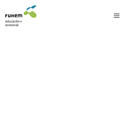
FUHEM
ÁREA EDUCATIVA
ÁREA ECOSOCIAL
60 ANIVERSARIO
PATRONATO Y EQUIPO DIRECTIVO
Gaza
TRANSPARENCIA Y BUENAS PRÁCTICAS
TRAYECTORIA
PREMIOS Y RECONOCIMIENTOS
TRABAJAMOS EN RED
TRABAJA EN FUHEM
COMUNIDAD FUHEM