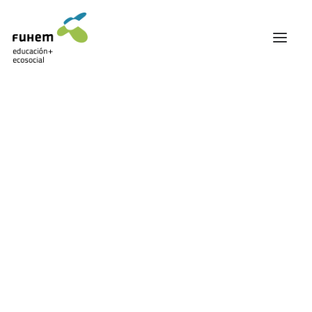
FUHEM
ÁREA EDUCATIVA
ÁREA ECOSOCIAL
60 ANIVERSARIO
PATRONATO Y EQUIPO DIRECTIVO
Periodismo
TRANSPARENCIA Y BUENAS PRÁCTICAS
TRAYECTORIA
PREMIOS Y RECONOCIMIENTOS
TRABAJAMOS EN RED
TRABAJA EN FUHEM
COMUNIDAD FUHEM