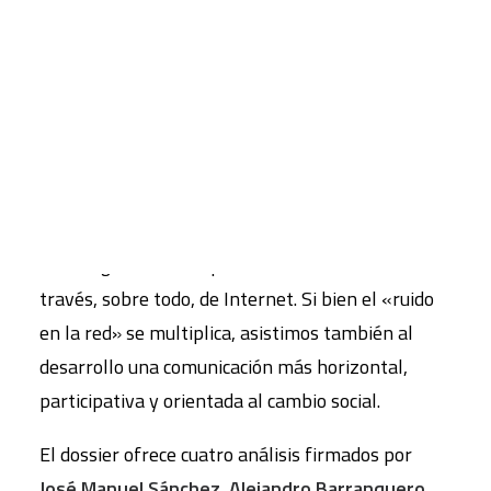
mirada
La demanda ciudadana de información veraz y
CART
Tu carrito está vacío.
honesta sobre temas relevantes ha alimentado
la aparición de medios de comunicación y
periodistas que, con prácticas y miradas
diferentes, buscan recuperar el sentido de
responsabilidad social a la hora de informar. La
tecnología abre el espectro a nuevas voces a
través, sobre todo, de Internet. Si bien el «ruido
en la red» se multiplica, asistimos también al
desarrollo una comunicación más horizontal,
participativa y orientada al cambio social.
El dossier ofrece cuatro análisis firmados por
José Manuel Sánchez
,
Alejandro Barranquero
,