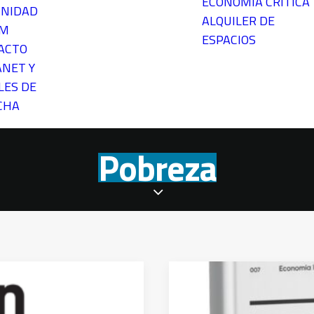
ECONOMÍA CRÍTICA
NIDAD
ALQUILER DE
EM
ESPACIOS
ACTO
ANET Y
LES DE
CHA
Pobreza