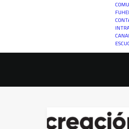
COMU
FUH
CONT
INTR
CANA
ESCU