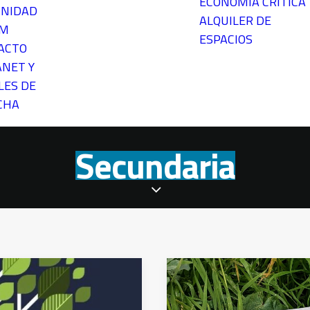
ECONOMÍA CRÍTICA
NIDAD
ALQUILER DE
EM
ESPACIOS
ACTO
ANET Y
LES DE
CHA
Secundaria