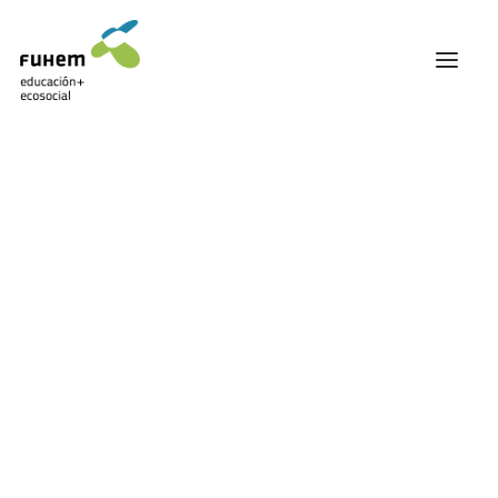
FUHEM
El
ÁREA EDUCATIVA
ÁREA ECOSOCIAL
60 ANIVERSARIO
PATRONATO Y EQUIPO DIRECTIVO
TRANSPARENCIA Y BUENAS PRÁCTICAS
TRAYECTORIA
PREMIOS Y RECONOCIMIENTOS
TRABAJAMOS EN RED
TRABAJA EN FUHEM
COMUNIDAD FUHEM