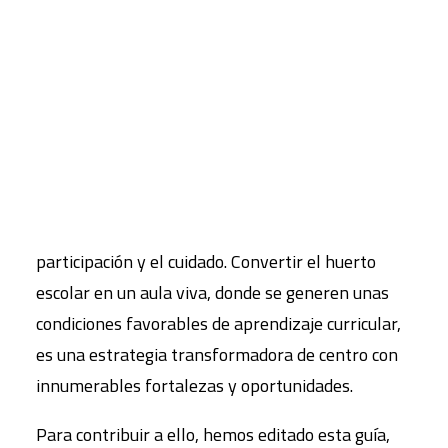
que nos haga tomar conciencia de la importancia
de la interdependencia y la ecodependencia de
CART
Tu carrito está vacío.
todos los seres vivos y de las amenazas que
enfrentamos.
El huerto escolar consigue acercar la tierra a la
escuela, fortalece la conexión con los ciclos de la
vida y propicia su conocimiento desde la
participación y el cuidado. Convertir el huerto
escolar en un aula viva, donde se generen unas
condiciones favorables de aprendizaje curricular,
es una estrategia transformadora de centro con
innumerables fortalezas y oportunidades.
Para contribuir a ello, hemos editado esta guía,