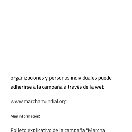
de 100 organizaciones y también personalidades
como Desmond Tutu, Federico Mayor Zaragoza,
CART
Tu carrito está vacío.
Noam Chomsky, José Saramago, Luisa
Morgantini, Eduardo Galeano, Maximiliano
Guerra, Nurit Peled-Elhanan, Ariel Dorfman y
Alejandro Jodorowsky, entre otros.
Universidades, ayuntamientos, otras
organizaciones y personas individuales puede
adherirse a la campaña a través de la web.
www.marchamundial.org
:
Más información
Folleto explicativo de la campaña "Marcha