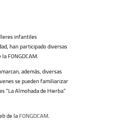
leres infantiles
dad, han participado diversas
 de la FONGDCAM.
enmarcan, además, diversas
jóvenes se pueden familiarizar
iles “La Almohada de Hierba”
web de la
FONGDCAM
.