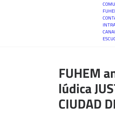
COMU
FUH
CONT
INTR
CANA
ESCU
FUHEM ani
lúdica J
CIUDAD D