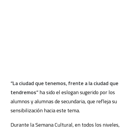
En el
colegio Montserrat
, el pasado mes de abril
de 2017, nos planteamos el reto de empezar a
CART
cambiar nuestra manera de vivir en la ciudad.
Tu carrito está vacío.
Para ello, planteamos la celebración de una
Semana Cultural
como una oportunidad para
profundizar en el conocimiento, análisis crítico y
creación de propuestas sobre nuestra ciudad o
nuestro barrio.
“La ciudad que tenemos, frente a la ciudad que
tendremos”
ha sido el eslogan sugerido por los
alumnos y alumnas de secundaria, que refleja su
sensibilización hacia este tema.
Durante la Semana Cultural, en todos los niveles,