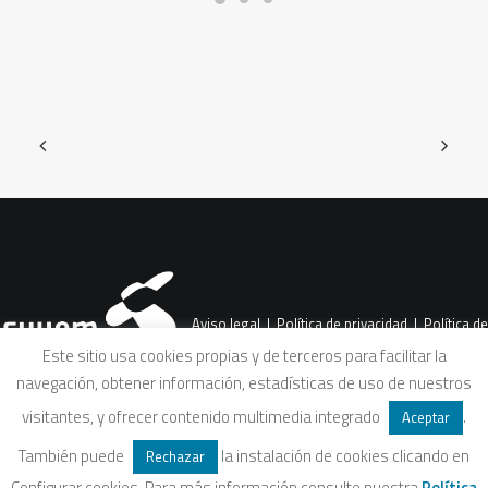
Aviso legal
|
Política de privacidad
|
Política de
Este sitio usa cookies propias y de terceros para facilitar la
navegación, obtener información, estadísticas de uso de nuestros
cookies
|
Condiciones legales de venta
visitantes, y ofrecer contenido multimedia integrado
.
Aceptar
También puede
la instalación de cookies clicando en
Rechazar
Configurar cookies. Para más información consulte nuestra
Política