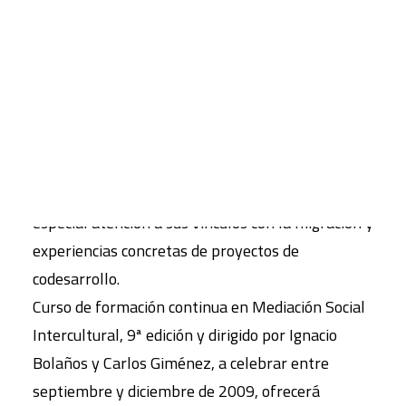
programas de integración social y la
sensibilización de la población autóctona.
CART
Tu carrito está vacío.
Curso de formación continua en Migraciones y
Codesarrollo, 5ª edición y dirigido por Graciela
Malgesini, que tendrá lugar de septiembre a
diciembre de 2009 y profundizará en la dinámica
del desarrollo y los proyectos de cooperación, con
especial atención a sus vínculos con la migración y
experiencias concretas de proyectos de
codesarrollo.
Curso de formación continua en Mediación Social
Intercultural, 9ª edición y dirigido por Ignacio
Bolaños y Carlos Giménez, a celebrar entre
septiembre y diciembre de 2009, ofrecerá