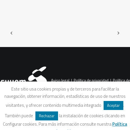
Aviso legal
|
Política de privacidad
|
Política de
Este sitio usa cookies propias y de terceros para facilitar la
navegación, obtener información, estadísticas de uso de nuestros
cookies
|
Condiciones legales de venta
visitantes, y ofrecer contenido multimedia integrado
.
Aceptar
También puede
la instalación de cookies clicando en
Rechazar
Configurar cookies. Para más información consulte nuestra
Política