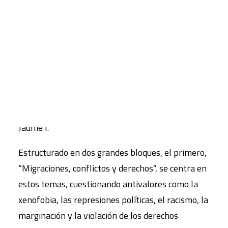
persona merece.
CART
El texto está compuesto por artículos elaborados
Tu carrito está vacío.
en el Curso Migración y Codesarrollo —impartido
por Eduardo Sandoval dentro de la Cátedra
UNESCO de Filosofía para la Paz en el Programa
Oficial de Postgrado en Estudios Internacionales
de Paz, Conflictos y Desarrollo de la Universitat
Jaume I.
Estructurado en dos grandes bloques, el primero,
“Migraciones, conflictos y derechos”, se centra en
estos temas, cuestionando antivalores como la
xenofobia, las represiones políticas, el racismo, la
marginación y la violación de los derechos