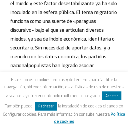
el miedo y este factor desestabilizante ya ha sido
inoculado en la esfera pública. El tema migratorio
funciona como una suerte de «paraguas
discursivo» bajo el que se articulan diversos
miedos, ya sea de índole económica, identitaria o
securitaria. Sin necesidad de aportar datos, y a
menudo con los datos en contra, los partidos
nacionalpopulistas han logrado asociar
imaginariamente la entrada y la permanencia de
Este sitio usa cookies propias y de terceros para facilitar la
personas migrantes con graves problemas como
navegación, obtener información, estadísticas de uso de nuestros
el desempleo, la precariedad laboral, la
visitantes, y ofrecer contenido multimedia integrado
.
Aceptar
inseguridad en las calles o la pérdida de servicios
También puede
la instalación de cookies clicando en
Rechazar
públicos. Pese a que la realidad no suela avalar su
Configurar cookies. Para más información consulte nuestra
Política
discurso, han conseguido definir las coordenadas
de cookies
del debate público, de tal modo que medidas