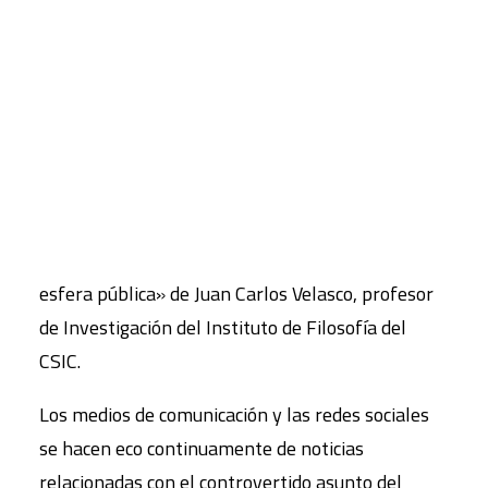
conceptualiza como problema y se ha erigido
como una de las principales cuestiones de
CART
división y polarización social.
Tu carrito está vacío.
El número 170 de Papeles de relaciones
ecosociales y cambio global publica en su sección
A FONDO un artículo titulado «La creciente y
paradójica centralidad de las migraciones en la
esfera pública» de Juan Carlos Velasco, profesor
de Investigación del Instituto de Filosofía del
CSIC.
Los medios de comunicación y las redes sociales
se hacen eco continuamente de noticias
relacionadas con el controvertido asunto del