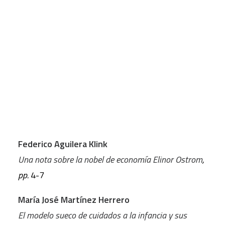
concepto de renta básica de la ciudadanía, ocupan
el primer bloque de artículos. El segundo bloque
CART
lo constituye un monográfico sobre la crisis con
Tu carrito está vacío.
artículos sobre la situación de la mujer, el
mercado laboral, un caso de estudio centrado en
Ecuador y el concepto de decrecimiento
sostenible aplicado a las economías ricas.
ÍNDICE
Federico Aguilera Klink
Una nota sobre la nobel de economía Elinor Ostrom
,
pp.
4-7
María José Martínez Herrero
El modelo sueco de cuidados a la infancia y sus