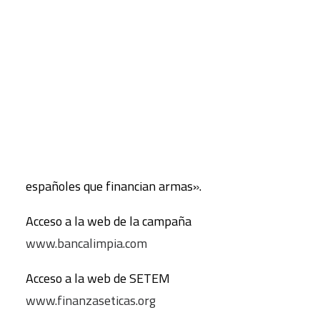
de los bancos españoles a fabricantes de armas
nucleares y armamento prohibido –como bombas
CART
Tu carrito está vacío.
de racimo y armas de uranio empobrecido–. Entre
los bancos analizados figuran BBVA, Santander,
Banco Sabadell, Bankia y Bankinter.
Desde la web de la campaña puede descargarse
también el informe «Negocios Sucios. Bancos
españoles que financian armas».
Acceso a la web de la campaña
www.bancalimpia.com
Acceso a la web de SETEM
www.finanzaseticas.org