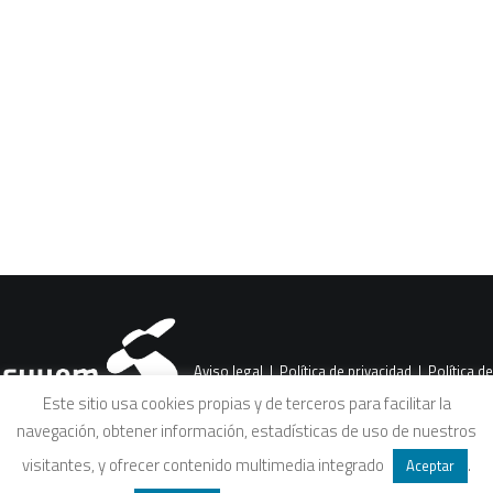
CART
Tu carrito está vacío.
Aviso legal
|
Política de privacidad
|
Política de
Este sitio usa cookies propias y de terceros para facilitar la
navegación, obtener información, estadísticas de uso de nuestros
cookies
|
Condiciones legales de venta
visitantes, y ofrecer contenido multimedia integrado
.
Aceptar