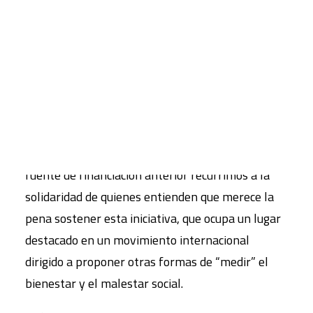
índices sintéticos, muestra la evolución (desde
1994) en 11 ámbitos de la realidad social. Se
CART
actualiza anualmente y todos sus datos,
Tu carrito está vacío.
operatoria y resultados son de acceso libre a
través de internet, permitiendo a sus usuarixs
utilizar la información según sus intereses.
Los efectos de la crisis en curso se han dejado
sentir también en este caso; al limitarse la
fuente de financiación anterior recurrimos a la
solidaridad de quienes entienden que merece la
pena sostener esta iniciativa, que ocupa un lugar
destacado en un movimiento internacional
dirigido a proponer otras formas de “medir” el
bienestar y el malestar social.