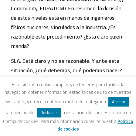
Community, EURATOM). En resumen: la decisión
de estos niveles está en manos de ingenieros,
físicos nucleares, vinculados a la industria. ¿Es
razonable este procedimiento? ¿Está claro quien
manda?
SLA. Está claro y no es razonable. Y ante esta
situación, ¿qué debemos, qué podemos hacer?
Este sitio usa cookies propias y de terceros para facilitar la
ERF:
No puedes hacer nada aparte de protestar.
navegación, obtener información, estadísticas de uso de nuestros
Ante esto estamos indefensos, no puedes dejar
visitantes, y ofrecer contenido multimedia integrado
.
Aceptar
de comer ni es factible comprobar tú mismo la
También puede
la instalación de cookies clicando en
radiactividad en cada caso. Es un timo, como diría
Rechazar
Configurar cookies. Para más información consulte nuestra
Política
Mario Bunge. Hace meses explicaban que ni en
de cookies
los alimentos se había llegado a los niveles