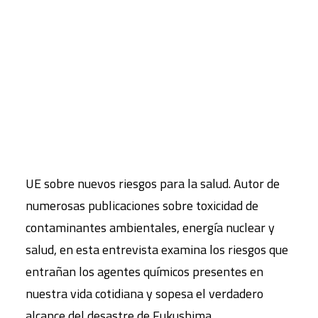
Eduard Rodríguez Farré es doctor en medicina,
farmacólogo y radiobiólogo, y profesor de
CART
fisiología y farmacología en el Instituto de
Tu carrito está vacío.
Investigaciones Biomédicas de Barcelona (CSIC).
Actualmente es también miembro del Centro de
Investigación Biomédica en Red de Epidemiología
y Salud Pública (CIBERESP) del Instituto de Salud
Carlos III y miembro del Comité Científico de la
UE sobre nuevos riesgos para la salud. Autor de
numerosas publicaciones sobre toxicidad de
contaminantes ambientales, energía nuclear y
salud, en esta entrevista examina los riesgos que
entrañan los agentes químicos presentes en
nuestra vida cotidiana y sopesa el verdadero
alcance del desastre de Fukushima.