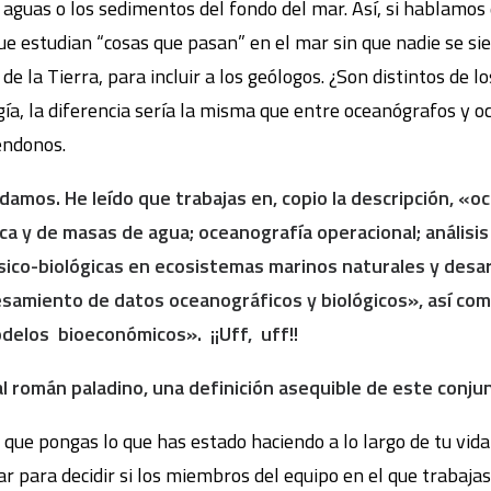
aguas o los sedimentos del fondo del mar. Así, si hablamos 
que estudian “cosas que pasan” en el mar sin que nadie se 
de la Tierra, para incluir a los geólogos. ¿Son distintos de 
ogía, la diferencia sería la misma que entre oceanógrafos y
éndonos.
amos. He leído que trabajas en, copio la descripción, «oc
ca y de masas de agua; oceanografía operacional; análisi
físico-biológicas en ecosistemas marinos naturales y desa
samiento de datos oceanográficos y biológicos», así com
delos bioeconómicos». ¡¡Uff, uff!!
l román paladino, una definición asequible de este conju
que pongas lo que has estado haciendo a lo largo de tu vida
r para decidir si los miembros del equipo en el que trabaja