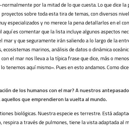
 −normalmente por la mitad de lo que cuesta. Lo que dice la
proyectos sobre toda esta tira de temas, con diversos nivel
uy especializados y no merece la pena detallarlos en el con
il aquí es comentar que la lista incluye algunos aspectos ne
 mar y que seguramente irán saliendo a lo largo de la entr
as, ecosistemas marinos, análisis de datos o dinámica oceáni
 con el mar nos lleva a la típica frase que dice, más o men
ue lo tenemos aquí mismo». Pues en esto andamos. Como dic
lación de los humanos con el mar? A nuestros antepasados
 aquellos que emprendieron la vuelta al mundo.
tiones biológicas. Nuestra especie es terrestre. Está adapta
, respira a través de pulmones, tiene la vista adaptada al me