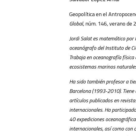
Geopolítica en el Antropocen
Global
,
núm. 146, verano de 2
J
o
r
di
Salat es
matemático
por 
oceanógrafo del Instituto de C
Trabaja en oceanografía física 
ecosistemas marinos naturales
Ha sido también profesor a ti
Barcelona (1993-2010). Tiene 
artículos publicados en revist
internacionales. Ha participad
40 expediciones oceanográfica
internacionales, así como con