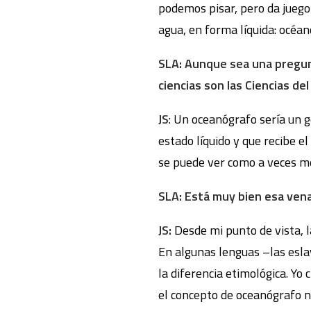
podemos pisar, pero da juego 
agua, en forma líquida: océano
SLA
: Aunque sea una pregun
cien
cias son las Ciencias de
JS
: Un oceanógrafo sería un 
estado líquido y que recibe e
se puede ver como a veces m
SLA
: Está muy bien esa ve
JS:
Desde mi punto de vista, l
En algunas lenguas –las esla
la diferencia etimológica. Yo
el concepto de oceanógrafo no