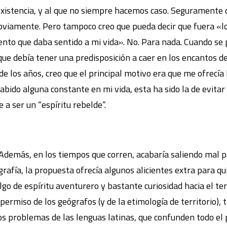
xistencia, y al que no siempre hacemos caso. Seguramente 
 obviamente. Pero tampoco creo que pueda decir que fuera «
nto que daba sentido a mi vida». No. Para nada. Cuando se p
e debía tener una predisposición a caer en los encantos del
e los años, creo que el principal motivo era que me ofrecía l
abido alguna constante en mi vida, esta ha sido la de evita
 a ser un “espíritu rebelde”.
Además, en los tiempos que corren, acabaría saliendo mal pa
rafía, la propuesta ofrecía algunos alicientes extra para qui
lgo de espíritu aventurero y bastante curiosidad hacia el ter
permiso de los geógrafos (y de la etimología de territorio),
los problemas de las lenguas latinas, que confunden todo el