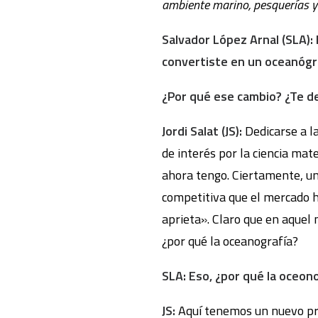
ambiente marino, pesquerías y 
Salvado
r López Arnal (SLA)
convertiste en un oceanógr
¿Por qué ese cambio? ¿Te de
Jord
i Salat (JS):
Dedicarse a l
de interés por la ciencia mat
ahora tengo. Ciertamente, u
competitiva que el mercado h
aprieta». Claro que en aquel 
¿por qué la oceanografía?
SLA: Eso, ¿por qué la oceon
JS:
Aquí tenemos un nuevo pro