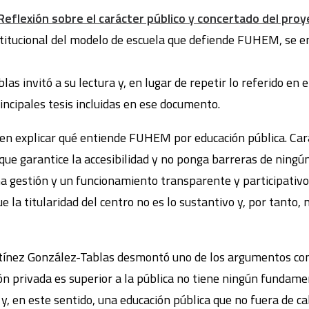
Reflexión sobre el carácter público y concertado del pr
nstitucional del modelo de escuela que defiende FUHEM, se 
 invitó a su lectura y, en lugar de repetir lo referido en el
incipales tesis incluidas en ese documento.
ó en explicar qué entiende FUHEM por educación pública. Car
que garantice la accesibilidad y no ponga barreras de ningú
na gestión y un funcionamiento transparente y participativo
que la titularidad del centro no es lo sustantivo y, por tanto,
tínez González-Tablas desmontó uno de los argumentos con 
tión privada es superior a la pública no tiene ningún fundame
y, en este sentido, una educación pública que no fuera de cal