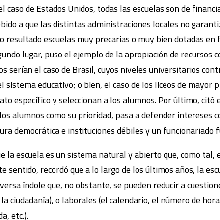
 el caso de Estados Unidos, todas las escuelas son de financi
ebido a que las distintas administraciones locales no garant
 resultado escuelas muy precarias o muy bien dotadas en fu
undo lugar, puso el ejemplo de la apropiación de recursos c
os serían el caso de Brasil, cuyos niveles universitarios con
l sistema educativo; o bien, el caso de los liceos de mayor p
ato específico y seleccionan a los alumnos. Por último, citó e
 los alumnos como su prioridad, pasa a defender intereses c
ura democrática e instituciones débiles y un funcionariado f
 la escuela es un sistema natural y abierto que, como tal, e
ste sentido, recordó que a lo largo de los últimos años, la e
versa índole que, no obstante, se pueden reducir a cuestiones
a ciudadanía), o laborales (el calendario, el número de horas
a, etc.).