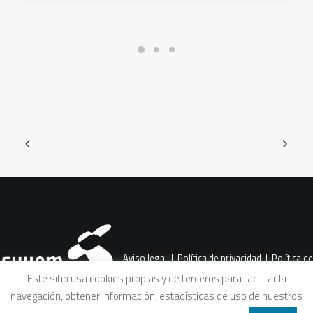
Aviso legal
|
Política de privacidad
|
Política de
Este sitio usa cookies propias y de terceros para facilitar la
navegación, obtener información, estadísticas de uso de nuestros
cookies
|
Condiciones legales de venta