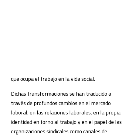
El primer Diálogo Ecosocial, que tuvo lugar en
mayo 2013, se centró en la cuestión del trabajo,
CART
aportando una reflexión muy necesaria en el
Tu carrito está vacío.
actual contexto de crisis. Fue ocasión para debatir
acerca de las profundas transformaciones
sociales (tecnológicas, jurídicas y sociales), del uso
de la fuerza de trabajo en el momento actual y
que han supuesto un replanteamiento del lugar
que ocupa el trabajo en la vida social.
Dichas transformaciones se han traducido a
través de profundos cambios en el mercado
laboral, en las relaciones laborales, en la propia
identidad en torno al trabajo y en el papel de las
organizaciones sindicales como canales de