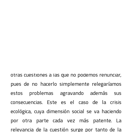
árbol que no permite visualizar el bosque de las
muchas crisis que acompañan a la misma, debido
CART
a la devastación social que las actuales políticas
Tu carrito está vacío.
de ajuste neoliberal que los poderes financieros
están imponiendo a los estados. Sin embargo, la
urgencia de responder a las necesidades sociales
más urgentes no debería de olvidar la reflexión,
la discusión y la elaboración de propuestas de
otras cuestiones a las que no podemos renunciar,
pues de no hacerlo simplemente relegaríamos
estos problemas agravando además sus
consecuencias. Este es el caso de la crisis
ecológica, cuya dimensión social se va haciendo
por otra parte cada vez más patente. La
relevancia de la cuestión surge por tanto de la