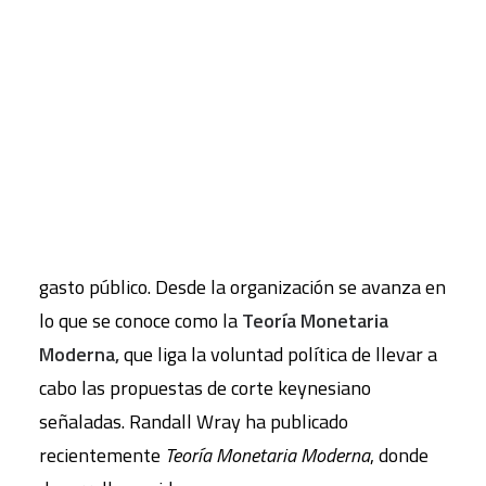
Randall Wray
, miembro del Levy Economics
CART
Institute y discípulo de
Hymann Minsky
, junto con
Tu carrito está vacío.
otros miembros de la organización, trabajan en el
análisis de lo que supondría la soberanía
monetaria de los países miembros para afrontar
vías políticas distintas, basadas en la emisión de
moneda nacional y orientadas al incremento del
gasto público. Desde la organización se avanza en
lo que se conoce como la
Teoría Monetaria
Moderna,
que liga la voluntad política de llevar a
cabo las propuestas de corte keynesiano
señaladas. Randall Wray ha publicado
recientemente
Teoría Monetaria Moderna
, donde