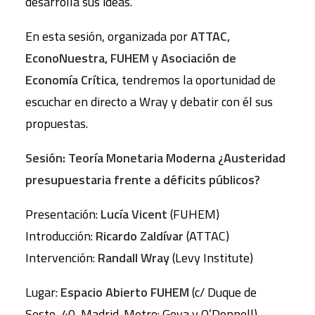
desarrolla sus ideas.
En esta sesión, organizada por
ATTAC,
EconoNuestra, FUHEM
y
Asociación de
Economía Crítica
, tendremos la oportunidad de
escuchar en directo a Wray y debatir con él sus
propuestas.
Sesión: Teoría Monetaria Moderna ¿Austeridad
presupuestaria frente a déficits públicos?
Presentación:
Lucía Vicent
(FUHEM)
Introducción:
Ricardo Zaldívar
(ATTAC)
Intervención:
Randall Wray
(Levy Institute)
Lugar:
Espacio Abierto FUHEM
(c/ Duque de
Sesto, 40, Madrid. Metro: Goya y O’Donnell)