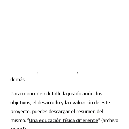
enseñanza más tradicionales, basado en las
metodologías del trabajo por rincones e
CART
iniciándose en el aprendizaje cooperativo.
Tu carrito está vacío.
El proyecto está centrado en la diversidad
presente en el aula y, sobre todo, está pensado
para que cada alumno/a pueda desarrollarse por
sí mismo, de acuerdo a esas características
personales que le hacen único y diferente a los
demás.
Para conocer en detalle la justificación, los
objetivos, el desarrollo y la evaluación de este
proyecto, puedes descargar el resumen del
mismo: “
Una educación física diferente
” (archivo