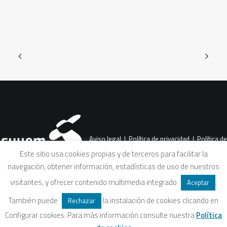
Aviso legal
|
Política de privacidad
|
Política de
Este sitio usa cookies propias y de terceros para facilitar la
navegación, obtener información, estadísticas de uso de nuestros
cookies
|
Condiciones legales de venta
visitantes, y ofrecer contenido multimedia integrado
.
Aceptar
También puede
la instalación de cookies clicando en
Rechazar
Configurar cookies. Para más información consulte nuestra
Política