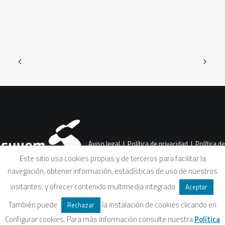
Aviso legal
|
Política de privacidad
|
Política de
Este sitio usa cookies propias y de terceros para facilitar la
navegación, obtener información, estadísticas de uso de nuestros
cookies
|
Condiciones legales de venta
visitantes, y ofrecer contenido multimedia integrado
.
Aceptar
También puede
la instalación de cookies clicando en
Rechazar
Configurar cookies. Para más información consulte nuestra
Política