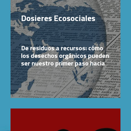
Dosieres Ecosociales
De residuos a recursos: cómo
los desechos orgánicos pueden
ser nuestro primer paso hacia
una reconstrucción
socioambiental
7 julio, 2026