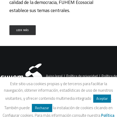
calidad de la democracia, FUHEM Ecosocial
establece sus temas centrales.
LEER MÁS
Aviso legal
|
Política de privacidad
|
Política de
Este sitio usa cookies propias y de terceros para facilitar la
navegación, obtener información, estadísticas de uso de nuestros
cookies
|
Condiciones legales de venta
visitantes, y ofrecer contenido multimedia integrado
.
Aceptar
También puede
la instalación de cookies clicando en
Rechazar
Configurar cookies. Para más información consulte nuestra
Política