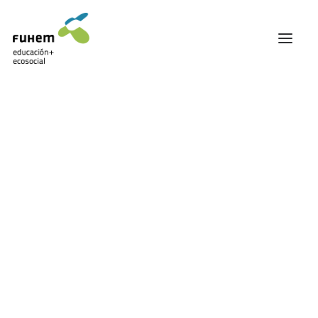
FUHEM
ÁREA EDUCATIVA
ÁREA ECOSOCIAL
60 ANIVERSARIO
PATRONATO Y EQUIPO DIRECTIVO
TRANSPARENCIA Y BUENAS PRÁCTICAS
TRAYECTORIA
PREMIOS Y RECONOCIMIENTOS
TRABAJAMOS EN RED
TRABAJA EN FUHEM
COMUNIDAD FUHEM