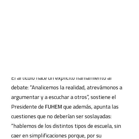
artículo arranca con una visión cronológica que
explica el inicio y la evolución que, a través de
CART
distintas leyes educativas han generado la
Tu carrito está vacío.
situación actual. Así mismo, el texto reflexiona
sobre la variedad de instituciones y modelos que
gestionan los diversos casos que se aglutinan
bajo el epígrafe genérico de “concertada”.
El artículo hace un explícito llamamiento al
debate: “Analicemos la realidad, atrevámonos a
argumentar y a escuchar a otros”, sostiene el
Presidente de
FUHEM
que además, apunta las
cuestiones que no deberían ser soslayadas:
“hablemos de los distintos tipos de escuela, sin
caer en simplificaciones porque, por su