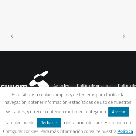
Aviso legal
|
Política de privacidad
|
Política de
Este sitio usa cookies propias y de terceros para facilitar la
navegación, obtener información, estadísticas de uso de nuestros
cookies
|
Condiciones legales de venta
visitantes, y ofrecer contenido multimedia integrado
.
Aceptar
También puede
la instalación de cookies clicando en
Rechazar
Configurar cookies. Para más información consulte nuestra
Política