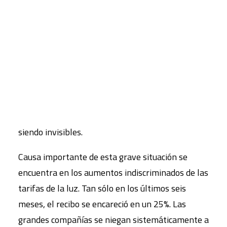
Siete millones de personas tienen dificultades
CART
para pagar la factura de la luz y más de cinco
Tu carrito está vacío.
millones se quedarán sin calefacción durante este
invierno. Aunque cada año mueren en España
más personas por falta de suministros en sus
hogares que por accidentes de tráfico, los
afectados por la pobreza energética siguen
siendo invisibles.
Causa importante de esta grave situación se
encuentra en los aumentos indiscriminados de las
tarifas de la luz. Tan sólo en los últimos seis
meses, el recibo se encareció en un 25%. Las
grandes compañías se niegan sistemáticamente a