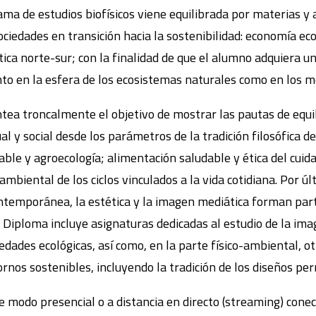
rama de estudios biofísicos viene equilibrada por materias y
ciedades en transición hacia la sostenibilidad: economía ecol
tica norte-sur; con la finalidad de que el alumno adquiera un
anto en la esfera de los ecosistemas naturales como en los m
ea troncalmente el objetivo de mostrar las pautas de equili
l y social desde los parámetros de la tradición filosófica de
ble y agroecología; alimentación saludable y ética del cuida
mbiental de los ciclos vinculados a la vida cotidiana. Por 
ontemporánea, la estética y la imagen mediática forman part
l Diploma incluye asignaturas dedicadas al estudio de la ima
edades ecológicas, así como, en la parte físico-ambiental, ot
tornos sostenibles, incluyendo la tradición de los diseños pe
 modo presencial o a distancia en directo (streaming) cone