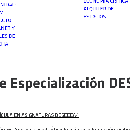
ECONOMÍA CRÍTICA
NIDAD
ALQUILER DE
EM
ESPACIOS
ACTO
ANET Y
LES DE
CHA
e Especialización D
ÍCULA EN ASIGNATURAS DESEEEA4
ón en Sostenibilidad, Ética Ecológica y Educación Ambi