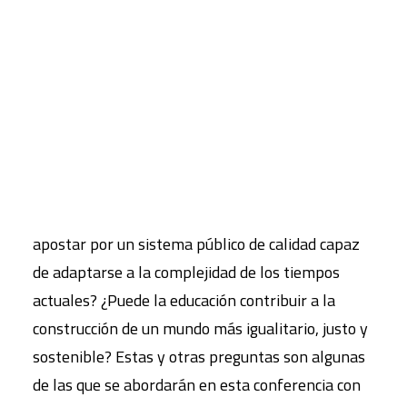
Lengua y Literatura, en el IES Vallecas Magerit.
El acto, de entrada libre y gratuita hasta
CART
completar aforo, tendrá lugar en el
Auditorio de
Tu carrito está vacío.
La Casa Encendida
(c/ Ronda de Valencia, 2.
Madrid).
¿Cuál es la situación de los sistemas educativos
en España y en el mundo? ¿Avances y retrocesos?
¿Cómo abordar los retos educativos? ¿Cómo
apostar por un sistema público de calidad capaz
de adaptarse a la complejidad de los tiempos
actuales? ¿Puede la educación contribuir a la
construcción de un mundo más igualitario, justo y
sostenible? Estas y otras preguntas son algunas
de las que se abordarán en esta conferencia con