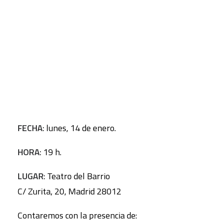
Esta tarde hablaremos de cómo nos afectan las
decisiones de la Troika (Banco Central Europeo,
CART
Tu carrito está vacío.
Comisión Europea y Fondo Monetario
Internacional) y de cómo la tiranía de la limitación
del déficit, la crisis de la deuda, y las políticas
austericidas que se están llevando a cabo a nivel
local impactan en nuestra vida diaria.
FECHA
: lunes, 14 de enero.
HORA
: 19 h.
LUGAR
: Teatro del Barrio
C/ Zurita, 20, Madrid 28012
Contaremos con la presencia de: