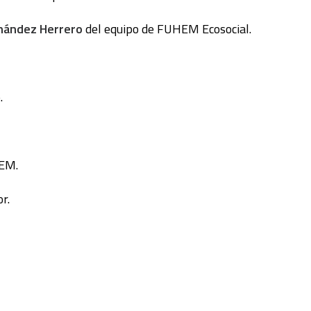
nández Herrero
del equipo de FUHEM Ecosocial.
.
HEM.
r.