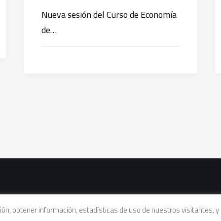
Nueva sesión del Curso de Economía
de…
vacidad
|
Política de cookies
|
Condiciones legales de venta
ación, obtener información, estadísticas de uso de nuestros visitantes,