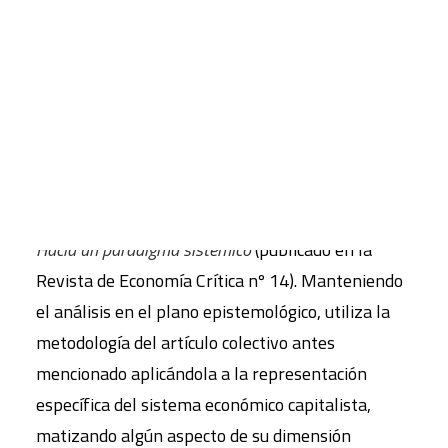
artículo de
Ángel Martínez González-Tablas
y
Santiago Álvarez Cantalapiedra
y publicado en la
CART
Revista de Economía Crítica, núm. 15
, primer
Tu carrito está vacío.
semestre 2013 pp. 128-149.
Este ensayo es una nueva contribución al proceso
de reflexión colectivo iniciado con la elaboración
conjunta del artículo
Por una economía inclusiva.
Hacia un paradigma sistémico
(publicado en la
Revista de Economía Crítica nº 14). Manteniendo
el análisis en el plano epistemológico, utiliza la
metodología del artículo colectivo antes
mencionado aplicándola a la representación
específica del sistema económico capitalista,
matizando algún aspecto de su dimensión