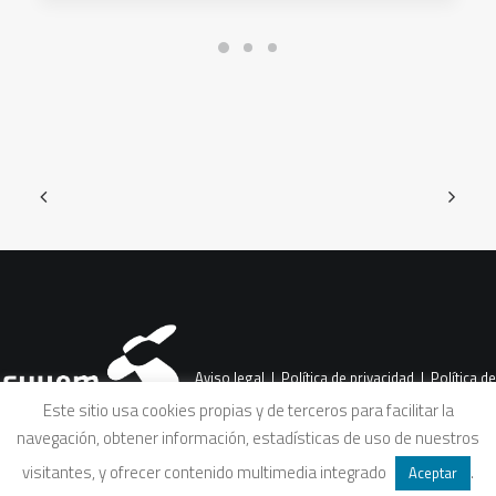
Aviso legal
|
Política de privacidad
|
Política de
Este sitio usa cookies propias y de terceros para facilitar la
navegación, obtener información, estadísticas de uso de nuestros
cookies
|
Condiciones legales de venta
visitantes, y ofrecer contenido multimedia integrado
.
Aceptar