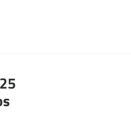
-25
os