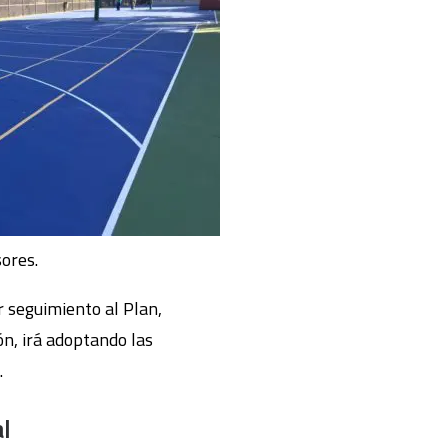
sores.
r seguimiento al Plan,
n, irá adoptando las
.
l