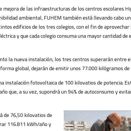
e mejora de las infraestructuras de los centros escolares H
nibilidad ambiental, FUHEM también está llevando cabo u
tintos edificios de los tres colegios, con el fin de aprovechar
eléctrica y que cada colegio consuma una mayor cantidad de 
to la nueva instalación, los tres centros superarán entre
e forma global, dejarán de emitir unos 77.000 kilógramos de
a instalación fotovoltaica de 100 kilovatios de potencia. Est
ño que, a su vez, supondrá un 94% de autoconsumo y evitar
rá de 76,50 kilovatios de
erar 116.811 kWh/año y