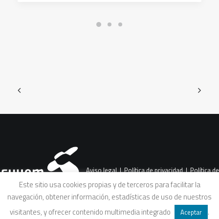
Aviso legal
|
Política de privacidad
|
Política de
Este sitio usa cookies propias y de terceros para facilitar la
navegación, obtener información, estadísticas de uso de nuestros
cookies
|
Condiciones legales de venta
visitantes, y ofrecer contenido multimedia integrado
.
Aceptar