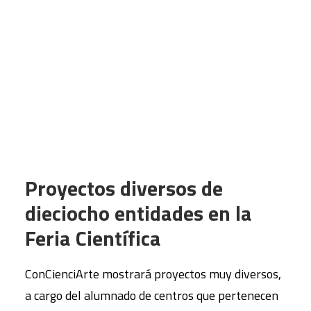
tú, ¿qué ciudad quieres?» (ambos de Hipatia);
«HipnÓptico» (Lourdes)
y
«Casa Eficiente,
CART
construyendo futuro» (Montserrat)
.
Tu carrito está vacío.
ConCienciArte se celebra gracias la
colaboración con
FECYT
,
Fundación madri+d
,
FUHEM
,
SM
y
Cooperativa de Enseñanza José
Ramón Otero.
Proyectos diversos de
dieciocho entidades en la
Feria Científica
ConCienciArte mostrará proyectos muy diversos,
a cargo del alumnado de centros que pertenecen