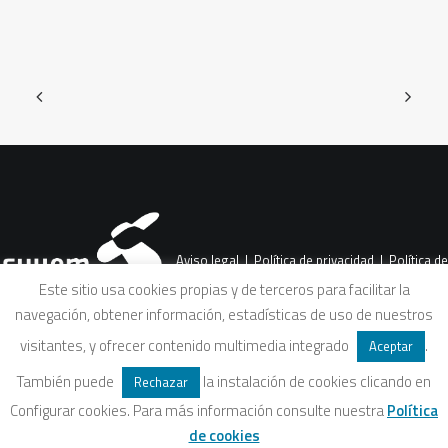
Aviso legal
|
Política de privacidad
|
Política de
Este sitio usa cookies propias y de terceros para facilitar la
navegación, obtener información, estadísticas de uso de nuestros
cookies
|
Condiciones legales de venta
visitantes, y ofrecer contenido multimedia integrado
.
Aceptar
También puede
la instalación de cookies clicando en
Rechazar
Configurar cookies. Para más información consulte nuestra
Política
de cookies