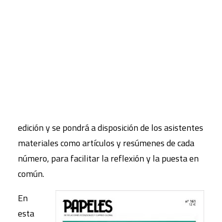
funcionamiento y los objetivos del sistema
socioeconómico en el que vivimos, para
CART
Tu carrito está vacío.
imaginarnos entre todos y todas, alternativas
justas, inclusivas y sostenibles.
Cada sesión contará con la presencia de los y las
autoras de algunos artículos destacados de la
revista, según la temática elegida para cada
edición y se pondrá a disposición de los asistentes
materiales como artículos y resúmenes de cada
número, para facilitar la reflexión y la puesta en
común.
En
esta